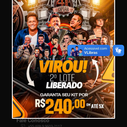
Links Úteis
Início
Notícias
Passaporte
Contato
Organizador do Evento
Associacao dos Pecuaristas de Ariquemes
Ajuda
Dúvidas Frequentes
Política de Privacidade
Termos de Uso
Fale Conosco
CNPJ: 04.281.150/0001-71
Ariquemes – RO
Fale Conosco
+55 (69) 9 9603-2117