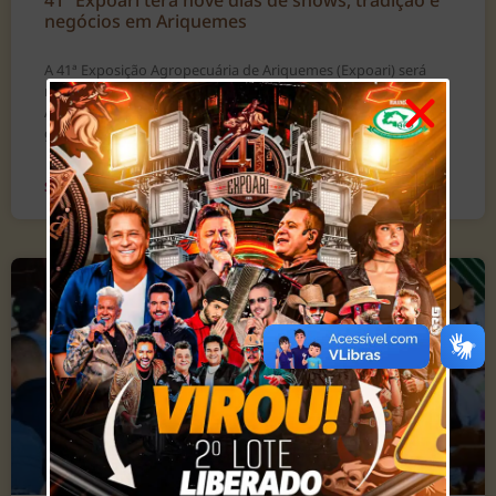
41ª Expoari terá nove dias de shows, tradição e
negócios em Ariquemes
A 41ª Exposição Agropecuária de Ariquemes (Expoari) será
realizada de 1º a 9 de agosto, no Parque de Exposições da
Associação dos Pecuaristas de Ariquemes (APA), reunindo
grandes atrações musicais,
SAIBA MAIS »
AGROARI