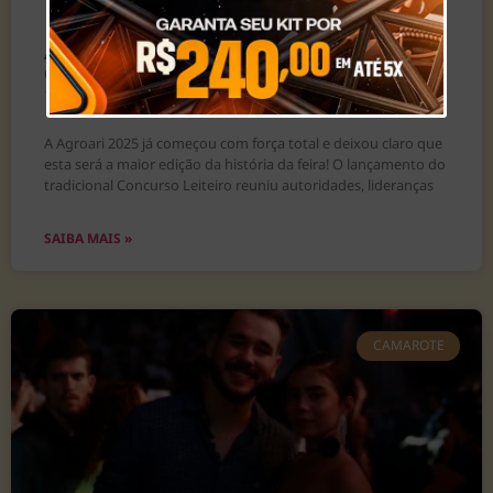
AGROARI 2025 DÁ A LARGADA COM O MAIOR
CONCURSO LEITEIRO DO BRASIL: MAIS DE R$
150 MIL EM PRÊMIOS
A Agroari 2025 já começou com força total e deixou claro que
esta será a maior edição da história da feira! O lançamento do
tradicional Concurso Leiteiro reuniu autoridades, lideranças
SAIBA MAIS »
CAMAROTE