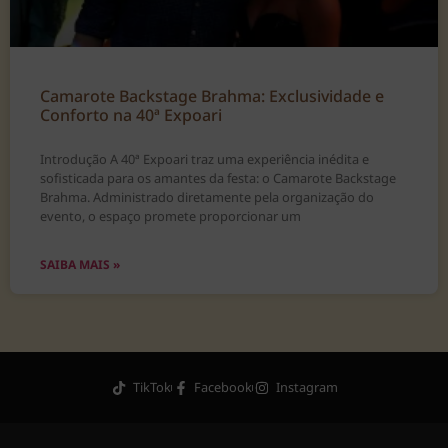
Camarote Backstage Brahma: Exclusividade e
Conforto na 40ª Expoari
Introdução A 40ª Expoari traz uma experiência inédita e
sofisticada para os amantes da festa: o Camarote Backstage
Brahma. Administrado diretamente pela organização do
evento, o espaço promete proporcionar um
SAIBA MAIS »
TikTok
Facebook
Instagram